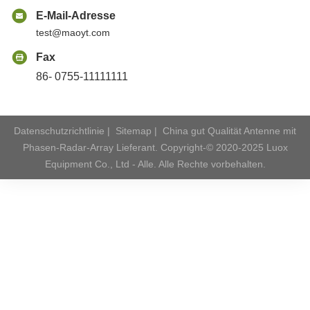
E-Mail-Adresse
test@maoyt.com
Fax
86- 0755-11111111
Datenschutzrichtlinie
|
Sitemap
|
China gut Qualität Antenne mit
Phasen-Radar-Array Lieferant. Copyright-© 2020-2025 Luox
Equipment Co., Ltd - Alle. Alle Rechte vorbehalten.