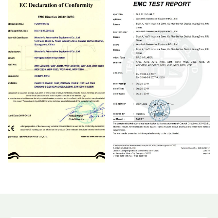
CE
CE