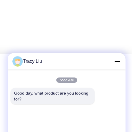
Tracy Liu
Schnelle Kontaktaufnahme
5:22 AM
Good day, what product are you looking 
Anschrift
for?
Blockieren Sie A, YouYi-Industriegebiet, Xiamao-
Dorf, Baiyun-Bezirk, Guangzhou, China
Tel.
86-0731-00000000