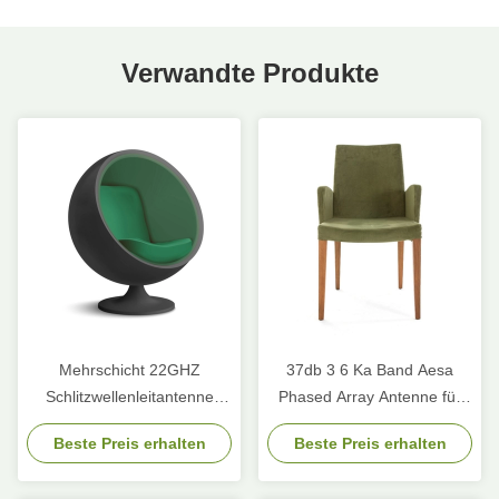
Verwandte Produkte
Mehrschicht 22GHZ
37db 3 6 Ka Band Aesa
Schlitzwellenleitantenne
Phased Array Antenne für
Kupfermaterial
Luftfahrzeuge Strahllenkung
Beste Preis erhalten
Beste Preis erhalten
16 GHz bis 17 GHz