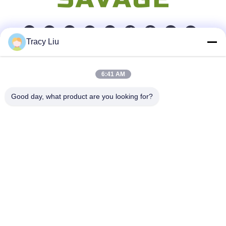
Tracy Liu
Schnelle Kontaktaufnahme
6:41 AM
Anschrift
Good day, what product are you looking for?
Blockieren Sie A, YouYi-Industriegebiet, Xiamao-Dorf,
Baiyun-Bezirk, Guangzhou, China
Tel.
86-0731-00000000
E-Mail-Adresse
test@maoyt.com
Fax
86- 0755-11111111