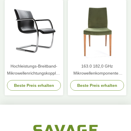
Hochleistungs-Breitband-
163.0 182,0 GHz
Mikrowellenrichtungskopplung
Mikrowellenkomponenten
Wellenführer
10m 30dB
Beste Preis erhalten
Beste Preis erhalten
280x187x40mm
Mikrowellenstromspalter
Splitter-Kombinator