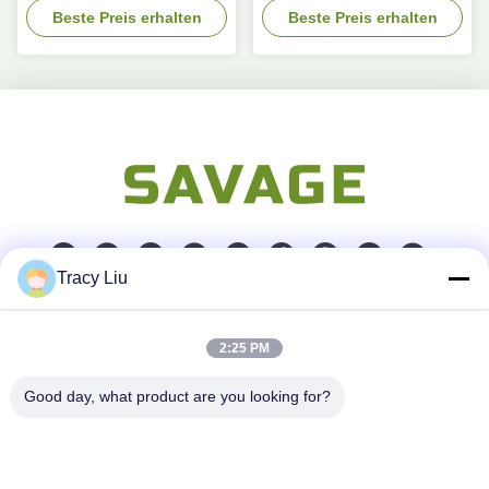
Beste Preis erhalten
Beste Preis erhalten
Anwendungen
Tracy Liu
Schnelle Kontaktaufnahme
2:25 PM
Anschrift
Good day, what product are you looking for?
Blockieren Sie A, YouYi-Industriegebiet, Xiamao-Dorf,
Baiyun-Bezirk, Guangzhou, China
Tel.