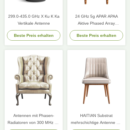
299.0-435.0 GHz X Ku K Ka
24 GHz 5g APAR APAA
Vertikale Antenne
Aktive Phased Array
Antenne Elemente 3 6 Ka
Beste Preis erhalten
Beste Preis erhalten
Band Weitwinkel-Scannen
Antennen mit Phasen-
HAITIAN Substrat
Radiatoren von 300 MHz bis
mehrschichtige Antenne mit
25 GHz
hohem Gewinn für drahtlose