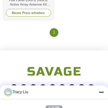
Flat Panel 28GHz 24GHz
Active Array Antenne 64
Element Multi Beam
Beste Preis erhalten
Erdbedeckung Beamformer
Bodenstation
1
Tracy Liu
Schnelle Kontaktaufnahme
4:28 PM