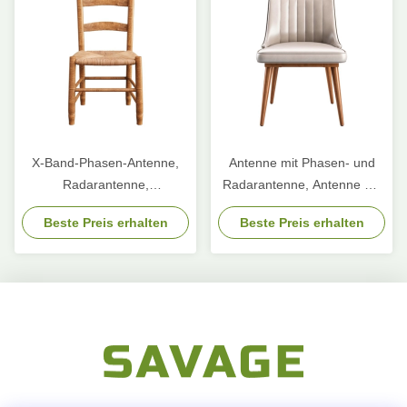
X-Band-Phasen-Antenne,
Antenne mit Phasen- und
Radarantenne,
Radarantenne, Antenne mit
Schlitzantenne
Schlitten, Schlitten- und
Beste Preis erhalten
Beste Preis erhalten
Spaltantenne