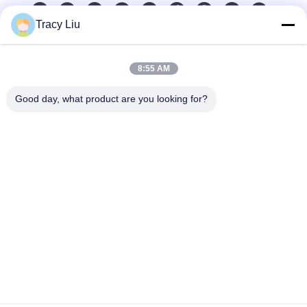
Tracy Liu
Schnelle Kontaktaufnahme
8:55 AM
Anschrift
Good day, what product are you looking for?
Blockieren Sie A, YouYi-Industriegebiet, Xiamao-Dorf,
Baiyun-Bezirk, Guangzhou, China
Tel.
86-0731-00000000
E-Mail-Adresse
test@maoyt.com
Fax
86- 0755-11111111
Datenschutzrichtlinie
|
Sitemap
|
China gut Qualität Antenne mit