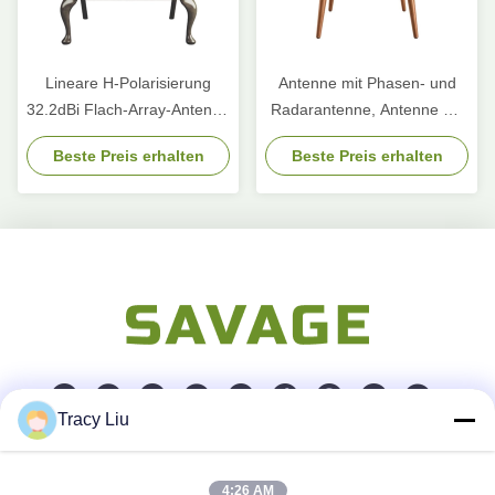
Lineare H-Polarisierung
Antenne mit Phasen- und
32.2dBi Flach-Array-Antenne
Radarantenne, Antenne mit
für Satellitenkommunikation
Schlitten, Schlitten- und
Beste Preis erhalten
Beste Preis erhalten
Spaltantenne
Tracy Liu
Schnelle Kontaktaufnahme
4:26 AM