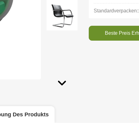
Standardverpacken:
Beste Preis Erh
bung Des Produkts