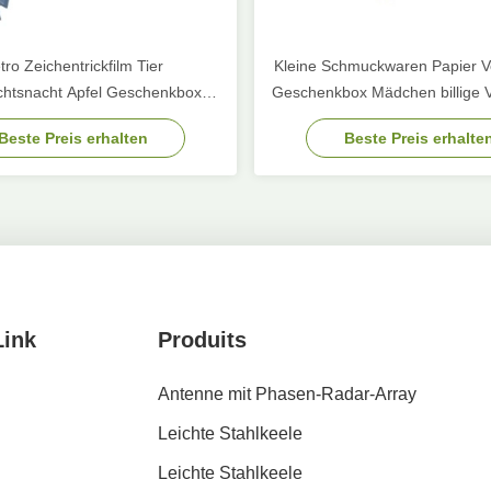
tro Zeichentrickfilm Tier
Kleine Schmuckwaren Papier 
htsnacht Apfel Geschenkbox
Geschenkbox Mädchen billige 
tsgeschenk Kleines Geschenk
Beste Preis erhalten
Beste Preis erhalte
Tote Tasche Verpackungskiste
Link
Produits
Antenne mit Phasen-Radar-Array
Leichte Stahlkeele
Leichte Stahlkeele