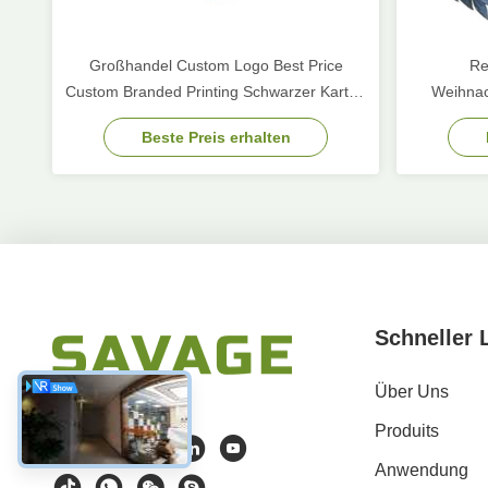
Großhandel Custom Logo Best Price
Re
Custom Branded Printing Schwarzer Karton
Weihnac
Wein Papierbeutel
Weihnach
Beste Preis erhalten
Ornament 
Schneller 
Über Uns
Produits
Anwendung