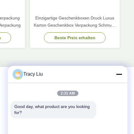
Verpackung
Einzigartige Geschenkboxen Druck Luxus
Verpackung
Karton Geschenkbox Verpackung Schmuck
Valentinstag Rose Geschenkbox
n
Beste Preis erhalten
Tracy Liu
Schnelle Kontaktaufnahme
2:31 AM
Good day, what product are you looking 
Anschrift
for?
Blockieren Sie A, YouYi-Industriegebiet, Xiamao-
Dorf, Baiyun-Bezirk, Guangzhou, China
Tel.