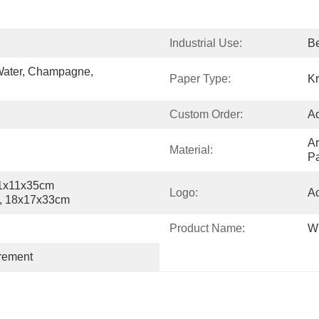
Industrial Use:
B
Water, Champagne, 
Paper Type:
Kr
Custom Order:
A
Ar
Material:
Pa
1x11x35cm 
Logo:
A
, 18x17x33cm
Product Name:
W
irement