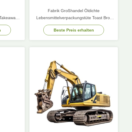
Fabrik Großhandel Öldichte
-Takeaway-
Lebensmittelverpackungstüte Toast Brot
r Restaurant
Außenverkäufer Boden Kraftpapiertüte
n
Beste Preis erhalten