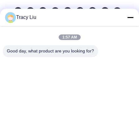
Tracy Liu
Schnelle Kontaktaufnahme
1:57 AM
Anschrift
Good day, what product are you looking for?
Blockieren Sie A, YouYi-Industriegebiet, Xiamao-Dorf,
Baiyun-Bezirk, Guangzhou, China
Tel.
86-0731-00000000
E-Mail-Adresse
test@maoyt.com
Fax
86- 0755-11111111