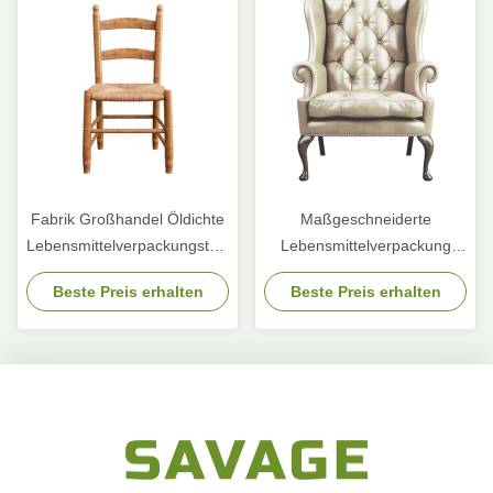
Fabrik Großhandel Öldichte
Maßgeschneiderte
Lebensmittelverpackungstüte
Lebensmittelverpackung
Toast Brot Außenverkäufer
Kraft-Takeaway-Lebensmittel
Beste Preis erhalten
Beste Preis erhalten
Boden Kraftpapiertüte
Brot Papiertüte für
Restaurant