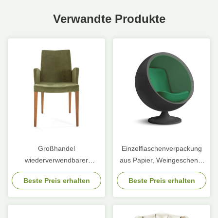
Verwandte Produkte
Großhandel
Einzelflaschenverpackung
wiederverwendbarer
aus Papier, Weingeschenk-
Schüttkarton mit Kraftpapier-
Glasbeutel, 2 Flaschen
Beste Preis erhalten
Beste Preis erhalten
Weinbeutel für Weinflaschen
schwarzen Wein,
Handtaschen